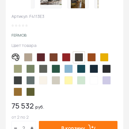
Артикул:
F4113E3
FERMOB
Цвет товара
75 532
руб.
от 2 по 2
В корзину