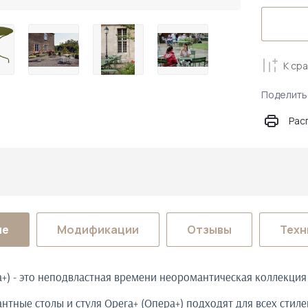
К ср
Поделить
Рас
ие
Модификации
Отзывы
Техн
а+) - это неподвластная времени неоромантическая коллекция
антные столы и стуля Opera+ (Опера+) подходят для всех стил