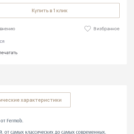
Купить в 1 клик
авнению
В избранное
ся
печатать
ические характеристики
 от Fermob.
ей, от самых классических до самых современных.