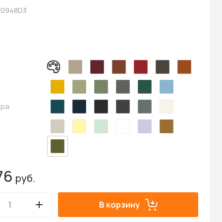
0948D3
ара
76
руб.
В корзину