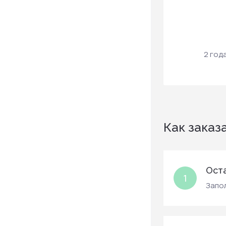
2 год
Как заказ
Оста
1
Запол