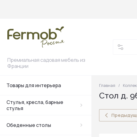
Премиальная садовая мебель из
Франции
Товары для интерьера
Главная
/
Коллек
Стулья
Складные стол
Низкие кресла
Низкие столы
Банкетки
Прямые зонты
Подушки
Стол д. 9
Стулья, кресла, барные
Кресла
Раздвижные ст
Диваны
Боковый столы
С боковой опор
Кашпо
стулья
Предыдущ
Высокие столы
Обеденные столы